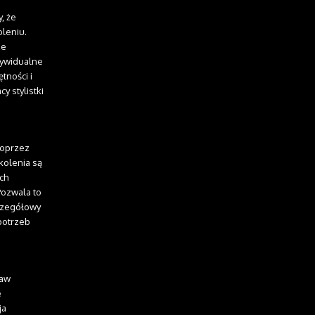
, że
oleniu.
ze
dywidualne
tności i
 stylistki
poprzez
kolenia są
ch
Pozwala to
zczegółowy
potrzeb
taw
e
ja