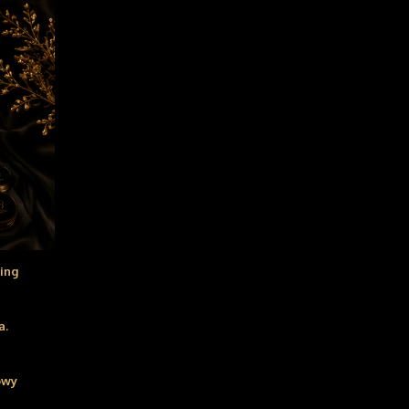
ing
a.
owy