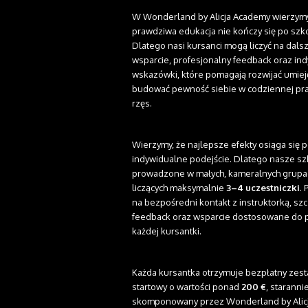
W Wonderland by Alicja Academy wierzymy
prawdziwa edukacja nie kończy się po szk
Dlatego nasi kursanci mogą liczyć na dals
wsparcie, profesjonalny feedback oraz in
wskazówki, które pomagają rozwijać umieję
budować pewność siebie w codziennej pracy
rzęs.
Wierzymy, że najlepsze efekty osiąga się 
indywidualne podejście. Dlatego nasze sz
prowadzone w małych, kameralnych grupa
liczących maksymalnie
3–4 uczestniczki
. 
na bezpośredni kontakt z instruktorką, s
feedback oraz wsparcie dostosowane do 
każdej kursantki.
Każda kursantka otrzymuje bezpłatny zes
startowy o wartości ponad
200 €
, staranni
skomponowany przez Wonderland by Alic