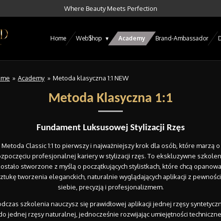
Where Beauty Meets Perfection
Home
Web$hop
Academy
Brand-Ambassador
D
ome
»
Academy
»
Metoda klasyczna 1:1 NEW
Metoda Klasyczna 1:1
Fundament Luksusowej Stylizacji Rzęs
Metoda Classic 1:1 to pierwszy i najważniejszy krok dla osób, które marzą o
ozpoczęciu profesjonalnej kariery w stylizacji rzęs. To ekskluzywne szkolen
ostało stworzone z myślą o początkujących stylistkach, które chcą opanow
ztukę tworzenia eleganckich, naturalnie wyglądających aplikacji z pewnośc
siebie, precyzją i profesjonalizmem.
dczas szkolenia nauczysz się prawidłowej aplikacji jednej rzęsy syntetycz
do jednej rzęsy naturalnej, jednocześnie rozwijając umiejętności techniczne