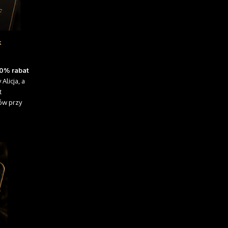
k
10% rabat
licja, a
t
ów przy