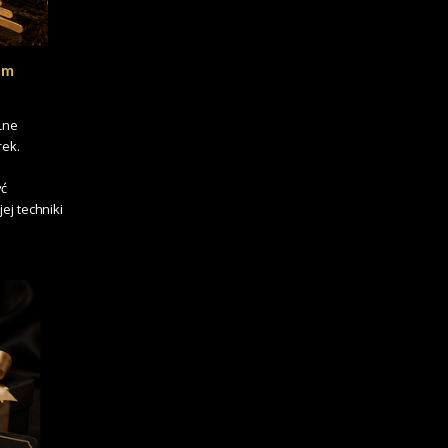
um
alne
ek.
yć
ej techniki