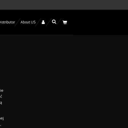
istributor
About US
ie
ać
ią
nej
,