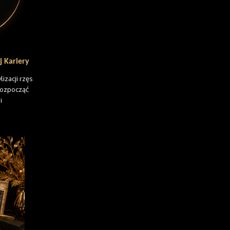
 Kariery
izacji rzęs
 rozpocząć
i