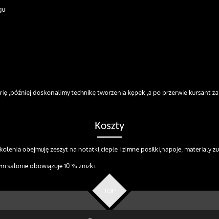
gu
ię ,później doskonalimy technikę tworzenia kępek ,a po przerwie kursant zab
Koszty
olenia obejmuję zeszyt na notatki,ciepłe i zimne posiłki,napoje, materialy zu
 salonie obowiązuje 10 % zniżki.
TOP