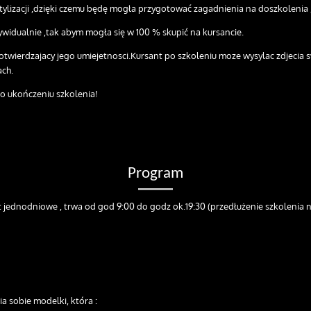
tylizacji ,dzięki czemu będę mogła przygotować zagadnienia na doszkolenia
idualnie ,tak abym mogła się w 100 % skupić na kursancie.
otwierdzajacy jego umiejetnosci.Kursant po szkoleniu moze wysylac zdjecia sw
ach.
o ukończeniu szkolenia!
Program
t jednodniowe , trwa od god 9:00 do godz ok.19:30 (przedłużenie szkolenia 
 sobie modelki, która :